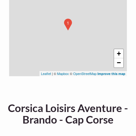
1
+
−
Leaflet
| ©
Mapbox
©
OpenStreetMap
Improve this map
Corsica Loisirs Aventure -
Brando - Cap Corse