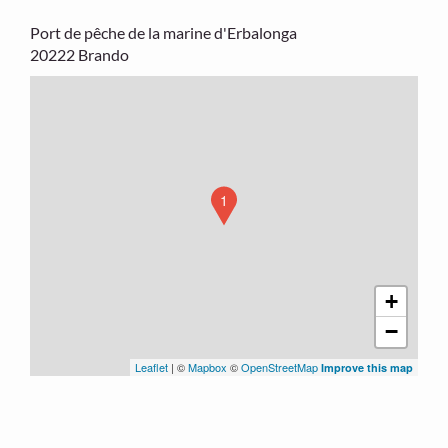
Port de pêche de la marine d'Erbalonga
20222 Brando
1
+
−
Leaflet
| ©
Mapbox
©
OpenStreetMap
Improve this map