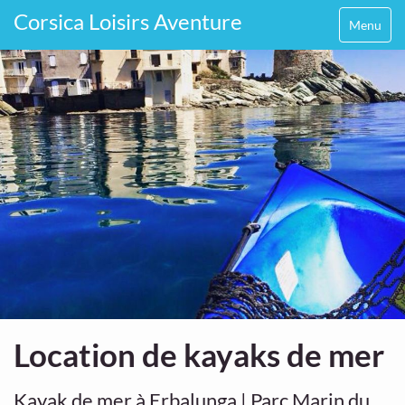
Corsica Loisirs Aventure
Menu
Location de kayaks de mer
Kayak de mer à Erbalunga | Parc Marin du